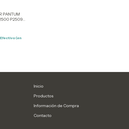
R PANTUM
P2500 P2509
Efectivo (en
Inicio
Productos
Información de Compra
Contacto