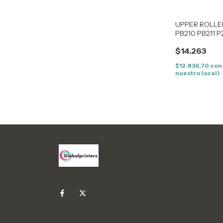
UPPER ROLLE
PB210 PB211 
P2550 P2505
$14.263
$12.836,70
con
nuestro local)